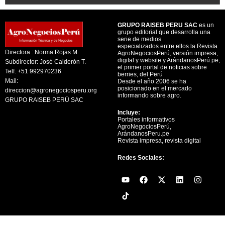
GRUPO RAISEB PERU SAC
es un
grupo editorial que desarrolla una
serie de medios
especializados entre ellos la Revista
Directora : Norma Rojas M.
AgroNegociosPerú, versión impresa,
digital y website y ArándanosPerú.pe,
Subdirector: José Calderón T.
el primer portal de noticias sobre
Telf. +51 992970236
berries, del Perú
Mail:
Desde el año 2006 se ha
posicionado en el mercado
direccion@agronegociosperu.org
informando sobre agro.
GRUPO RAISEB PERÚ SAC
Incluye:
Portales informativos
AgroNegociosPerú,
ArándanosPeru.pe
Revista impresa, revista digital
Redes Sociales:
Y
F
X
L
I
o
a
-
i
n
u
c
t
n
s
t
e
w
k
t
u
b
i
e
a
b
o
t
d
g
e
o
t
i
r