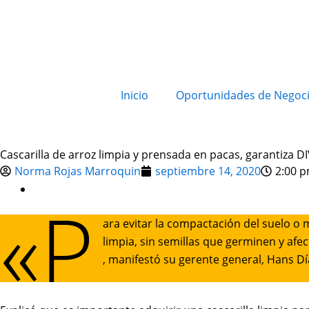
Inicio
Oportunidades de Negoc
Cascarilla de arroz limpia y prensada en pacas, garantiza D
Norma Rojas Marroquin
septiembre 14, 2020
2:00 
«P
ara evitar la compactación del suelo o 
limpia, sin semillas que germinen y afe
, manifestó su gerente general, Hans Dí