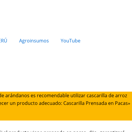
ERÚ
Agroinsumos
YouTube
de arándanos es recomendable utilizar cascarilla de arroz
ofrecer un producto adecuado: Cascarilla Prensada en Pacas»