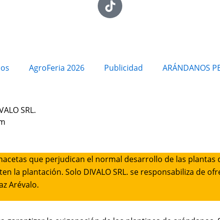
ios
AgroFeria 2026
Publicidad
ARÁNDANOS P
IVALO SRL.
pm
macetas que perjudican el normal desarrollo de las plantas 
cten la plantación. Solo DIVALO SRL. se responsabiliza de 
az Arévalo.