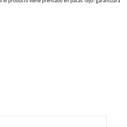
Si el producto viene prensado en pacas -dijo- garantizará