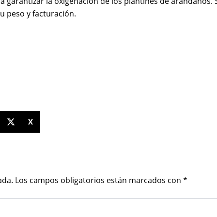
ra garantizar la oxigenación de los plantines de arándanos. 
u peso y facturación.
X
ada.
Los campos obligatorios están marcados con
*