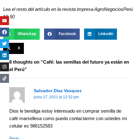
Lea el resto del artículo en la revista impresa AgroNegociosPerú
N° 50
Youtube
Facebook
Twitter
Linkedin
Instagram
WhatsApp
Facebook
LinkedIn
X
6 thoughts on “Café: las semillas del futuro ya están en
el Perú”
Salvador Díaz Vasquez
junio 27, 2021 at 12:32 pm
Dios le bendiga estoy interesado en comprar semilla de
café marsellesa como puedo contactarme con ustedes mi
celular es 986152583
Reply