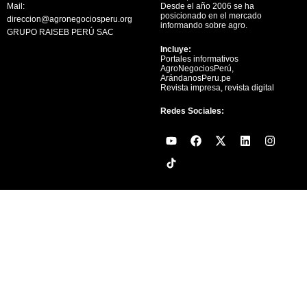
Mail:
Desde el año 2006 se ha
posicionado en el mercado
direccion@agronegociosperu.org
informando sobre agro.
GRUPO RAISEB PERÚ SAC
Incluye:
Portales informativos
AgroNegociosPerú,
ArándanosPeru.pe
Revista impresa, revista digital
Redes Sociales:
Y
F
X
L
I
o
a
-
i
n
u
c
t
n
s
t
e
w
k
t
u
b
i
e
a
b
o
t
d
g
e
o
t
i
r
k
e
n
a
r
m