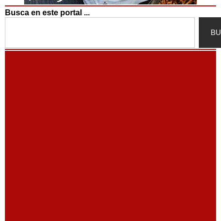
Busca en este portal ...
Search
BU