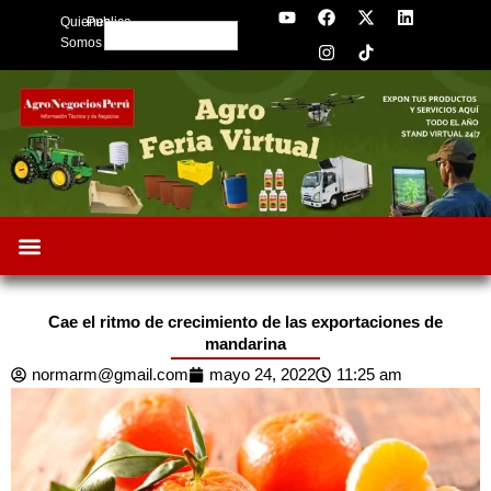
Y
F
I
X
L
Skip
Quienes
Publica
o
a
n
-
i
Search
to
u
c
s
t
n
Somos
t
e
t
w
k
content
u
b
a
i
e
b
o
g
t
d
e
o
r
t
i
k
a
e
n
m
r
Cae el ritmo de crecimiento de las exportaciones de
mandarina
normarm@gmail.com
mayo 24, 2022
11:25 am