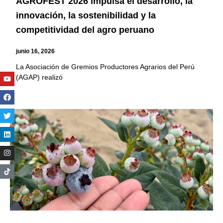
AGROFEST 2026 impulsa el desarrollo, la
innovación, la sostenibilidad y la
competitividad del agro peruano
junio 16, 2026
La Asociación de Gremios Productores Agrarios del Perú
Youtube
Facebook
Twitter
Linkedin
Instagram
(AGAP) realizó