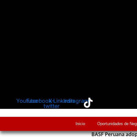
Youtube
Facebook
X-
Linkedin
Instagram
twitter
Inicio
Oportunidades de Neg
BASF Peruana adopt