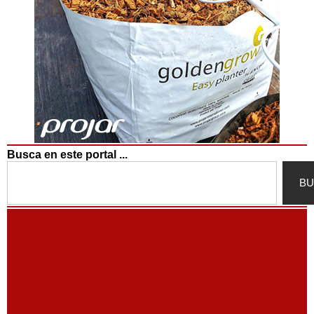
Busca en este portal ...
Search
BU