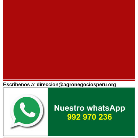
Escríbenos a: direccion@agronegociosperu.org