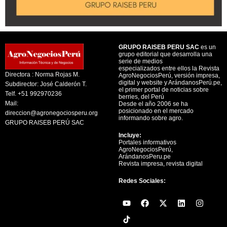
GRUPO RAISEB PERU SAC
es un
grupo editorial que desarrolla una
serie de medios
especializados entre ellos la Revista
Directora : Norma Rojas M.
AgroNegociosPerú, versión impresa,
digital y website y ArándanosPerú.pe,
Subdirector: José Calderón T.
el primer portal de noticias sobre
Telf. +51 992970236
berries, del Perú
Mail:
Desde el año 2006 se ha
posicionado en el mercado
direccion@agronegociosperu.org
informando sobre agro.
GRUPO RAISEB PERÚ SAC
Incluye:
Portales informativos
AgroNegociosPerú,
ArándanosPeru.pe
Revista impresa, revista digital
Redes Sociales:
Y
F
X
L
I
o
a
-
i
n
u
c
t
n
s
t
e
w
k
t