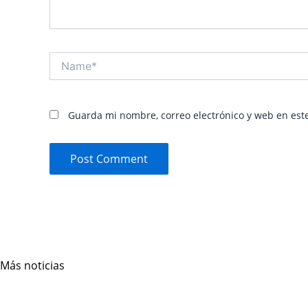
Name*
Guarda mi nombre, correo electrónico y web en est
Más noticias
Page
Page
Page
Page