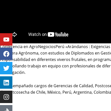
Youtube
Facebook
Twitter
Linkedin
Instagram
Conferencia en AgroNegociosPerú «Arándanos : Exigencias y D
Ingeniera Agrónoma, con estudios de Diplomados en Gesti
responsabilidad en diferentes viveros frutales, en progra
desarrollando trabajo en equipo con profesionales de dife
investigación.
Ha desempañado cargos de Gerencias de Calidad, Postcosec
de postcosecha de Chile, México, Perú, Argentina, Colombi