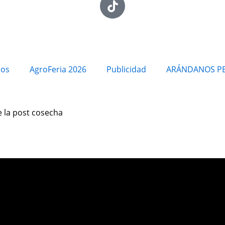
ios
AgroFeria 2026
Publicidad
ARÁNDANOS P
e la post cosecha