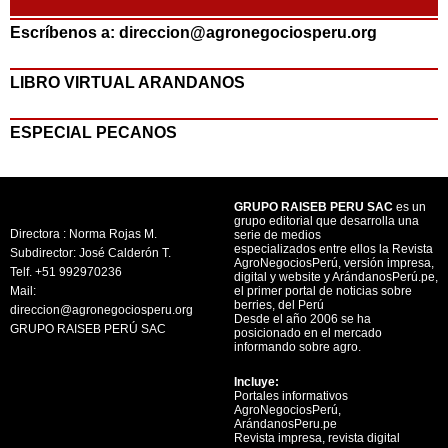
Escríbenos a: direccion@agronegociosperu.org
LIBRO VIRTUAL ARANDANOS
ESPECIAL PECANOS
GRUPO RAISEB PERU SAC
es un
grupo editorial que desarrolla una
Directora : Norma Rojas M.
serie de medios
especializados entre ellos la Revista
Subdirector: José Calderón T.
AgroNegociosPerú, versión impresa,
Telf. +51 992970236
digital y website y ArándanosPerú.pe,
Mail:
el primer portal de noticias sobre
berries, del Perú
direccion@agronegociosperu.org
Desde el año 2006 se ha
GRUPO RAISEB PERÚ SAC
posicionado en el mercado
informando sobre agro.
Incluye:
Portales informativos
AgroNegociosPerú,
ArándanosPeru.pe
Revista impresa, revista digital