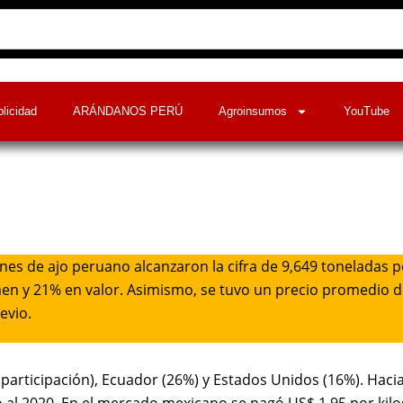
licidad
ARÁNDANOS PERÚ
Agroinsumos
YouTube
nes de ajo peruano alcanzaron la cifra de 9,649 toneladas 
en y 21% en valor. Asimismo, se tuvo un precio promedio d
evio.
articipación), Ecuador (26%) y Estados Unidos (16%). Hacia
l 2020. En el mercado mexicano se pagó US$ 1.95 por kilog