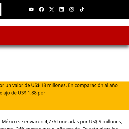
Youtube
Facebook
X-
Linkedin
Instagram
twitter
por un valor de US$ 18 millones. En comparación al año
e ajo de US$ 1.88 por
 México se enviaron 4,776 toneladas por US$ 9 millones,
ramo, 24% menos que el año previo. En esta plaza los