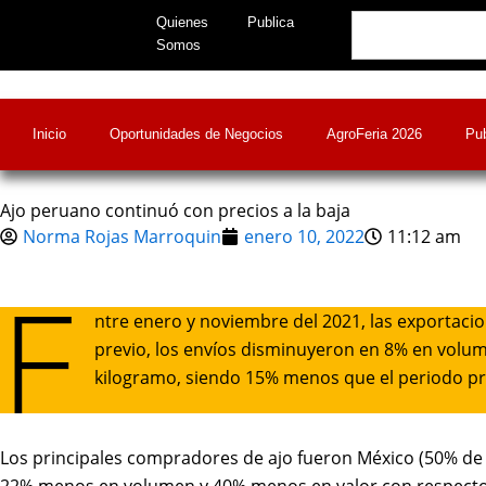
Skip
Search
Quienes
Publica
to
Somos
content
Inicio
Oportunidades de Negocios
AgroFeria 2026
Pub
Ajo peruano continuó con precios a la baja
Norma Rojas Marroquin
enero 10, 2022
11:12 am
E
ntre enero y noviembre del 2021, las exportacio
previo, los envíos disminuyeron en 8% en volum
kilogramo, siendo 15% menos que el periodo pr
Los principales compradores de ajo fueron México (50% de p
22% menos en volumen y 40% menos en valor con respecto a