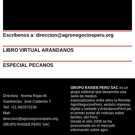
Escríbenos a: direccion@agronegociosperu.org
LIBRO VIRTUAL ARANDANOS
ESPECIAL PECANOS
GRUPO RAISEB PERU SAC
es un
grupo editorial que desarrolla una
Directora : Norma Rojas M.
serie de medios
especializados entre ellos la Revista
Subdirector: José Calderón T.
AgroNegociosPerú, versión impresa,
Telf. +51 992970236
digital y website y ArándanosPerú.pe,
Mail:
el primer portal de noticias sobre
berries, del Perú
direccion@agronegociosperu.org
Desde el año 2006 se ha
GRUPO RAISEB PERÚ SAC
posicionado en el mercado
informando sobre agro.