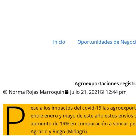
Inicio
Oportunidades de Negoc
Agroexportaciones regist
Norma Rojas Marroquin
julio 21, 2021
12:44 pm
P
ese a los impactos del covid-19 las agroexpor
entre enero y mayo de este año estos envíos 
aumento de 19% en comparación a similar peri
Agrario y Riego (Midagri).