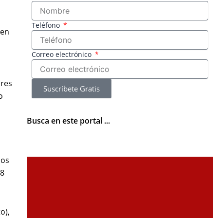
Teléfono
 en
Correo electrónico
ares
Suscríbete Gratis
o
Busca en este portal ...
los
38
o),