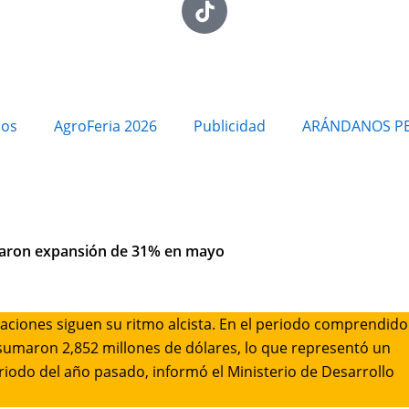
ios
AgroFeria 2026
Publicidad
ARÁNDANOS P
raron expansión de 31% en mayo
taciones siguen su ritmo alcista. En el periodo comprendido
sumaron 2,852 millones de dólares, lo que representó un
odo del año pasado, informó el Ministerio de Desarrollo