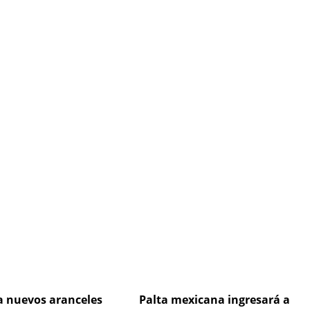
Page
Page
Page
Page
a nuevos aranceles
Palta mexicana ingresará a