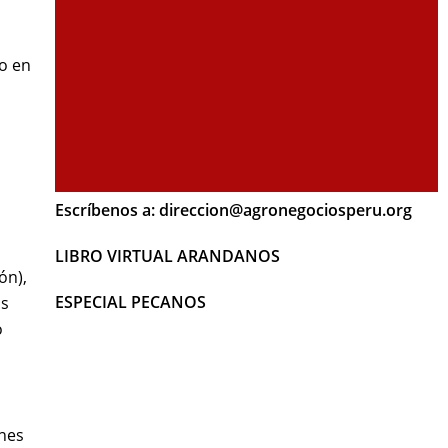
o en
Escríbenos a: direccion@agronegociosperu.org
LIBRO VIRTUAL ARANDANOS
ón),
ESPECIAL PECANOS
os
o
ones