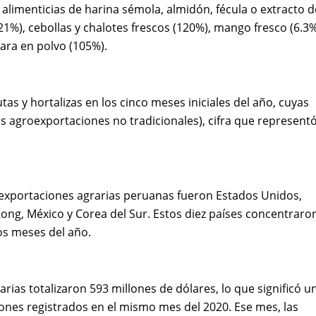
alimenticias de harina sémola, almidón, fécula o extracto d
21%), cebollas y chalotes frescos (120%), mango fresco (6.3%
tara en polvo (105%).
as y hortalizas en los cinco meses iniciales del año, cuyas
as agroexportaciones no tradicionales), cifra que represent
 exportaciones agrarias peruanas fueron Estados Unidos,
Kong, México y Corea del Sur. Estos diez países concentraron
os meses del año.
rias totalizaron 593 millones de dólares, lo que significó u
ones registrados en el mismo mes del 2020. Ese mes, las