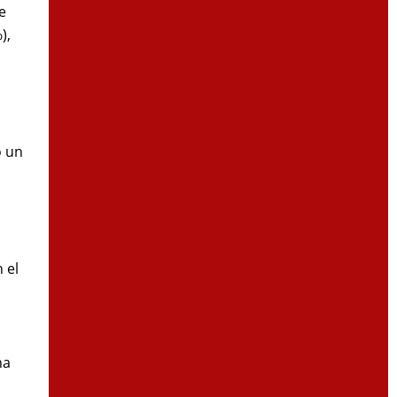
e
),
ó un
 el
na