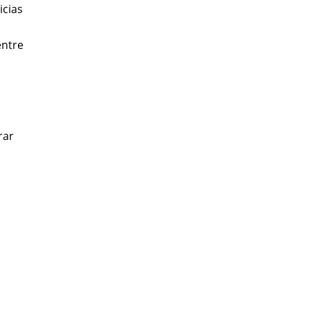
icias
entre
rar