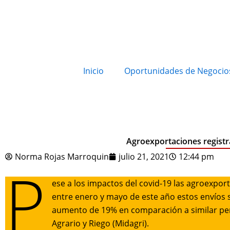
Inicio
Oportunidades de Negocio
Agroexportaciones regist
Norma Rojas Marroquin
julio 21, 2021
12:44 pm
P
ese a los impactos del covid-19 las agroexpor
entre enero y mayo de este año estos envíos 
aumento de 19% en comparación a similar peri
Agrario y Riego (Midagri).