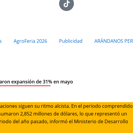
s
AgroFeria 2026
Publicidad
ARÁNDANOS PE
raron expansión de 31% en mayo
taciones siguen su ritmo alcista. En el periodo comprendido
sumaron 2,852 millones de dólares, lo que representó un
odo del año pasado, informó el Ministerio de Desarrollo