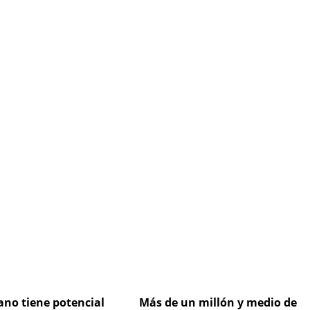
ge
Page
Page
Page
Page
ano tiene potencial
Más de un millón y medio de