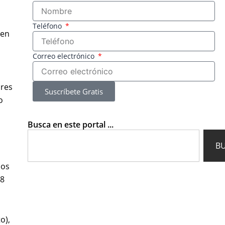
Teléfono
 en
Correo electrónico
ares
Suscríbete Gratis
o
Busca en este portal ...
Search
B
los
38
o),