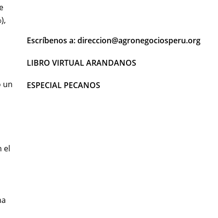
e
),
Escríbenos a: direccion@agronegociosperu.org
LIBRO VIRTUAL ARANDANOS
ó un
ESPECIAL PECANOS
 el
na