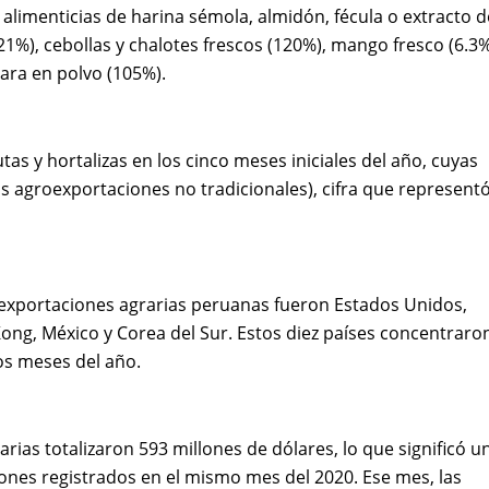
alimenticias de harina sémola, almidón, fécula o extracto d
21%), cebollas y chalotes frescos (120%), mango fresco (6.3%
tara en polvo (105%).
as y hortalizas en los cinco meses iniciales del año, cuyas
as agroexportaciones no tradicionales), cifra que represent
 exportaciones agrarias peruanas fueron Estados Unidos,
Kong, México y Corea del Sur. Estos diez países concentraron
os meses del año.
rias totalizaron 593 millones de dólares, lo que significó u
ones registrados en el mismo mes del 2020. Ese mes, las