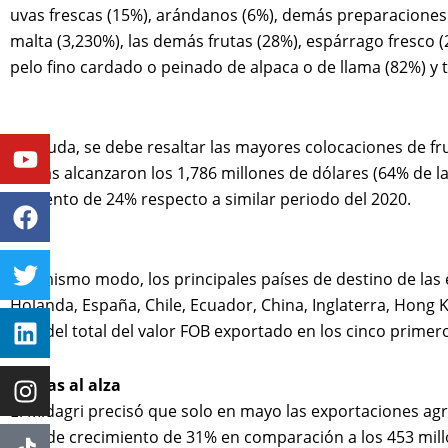
uvas frescas (15%), arándanos (6%), demás preparaciones 
malta (3,230%), las demás frutas (28%), espárrago fresco (
pelo fino cardado o peinado de alpaca o de llama (82%) y 
Youtube
Facebook
Twitter
Linkedin
Instagram
Sin duda, se debe resaltar las mayores colocaciones de frut
ventas alcanzaron los 1,786 millones de dólares (64% de l
aumento de 24% respecto a similar periodo del 2020.
Del mismo modo, los principales países de destino de las
Holanda, España, Chile, Ecuador, China, Inglaterra, Hong 
76% del total del valor FOB exportado en los cinco primer
Ventas al alza
El Midagri precisó que solo en mayo las exportaciones agra
tasa de crecimiento de 31% en comparación a los 453 mill