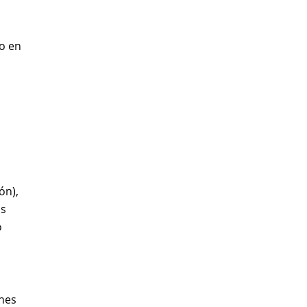
o en
ón),
os
o
ones