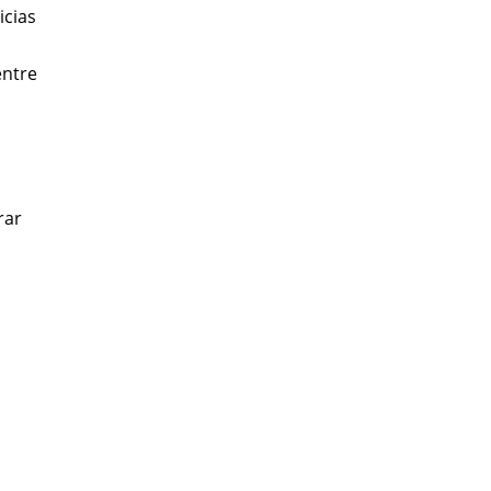
icias
entre
rar