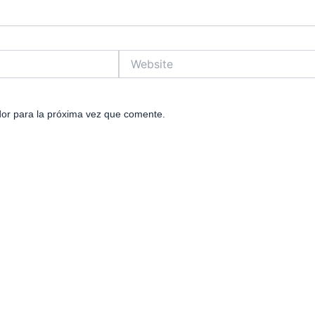
Website
or para la próxima vez que comente.
e
age
Page
Page