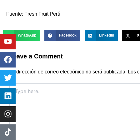
Fuente: Fresh Fruit Perú
Youtube
Facebook
Twitter
Linkedin
Instagram
WhatsApp
Facebook
LinkedIn
X
Leave a Comment
Tu dirección de correo electrónico no será publicada.
Los c
Type
here..