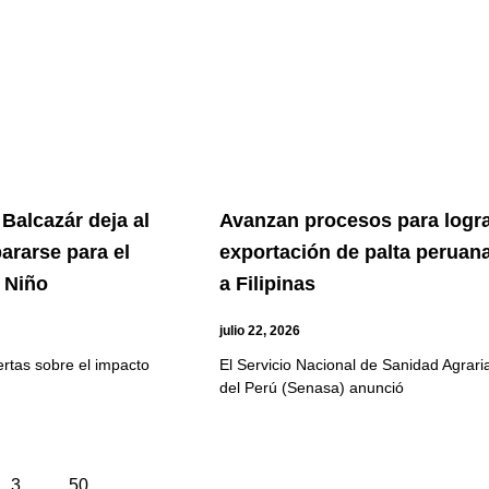
Balcazár deja al
Avanzan procesos para logr
pararse para el
exportación de palta peruan
 Niño
a Filipinas
julio 22, 2026
ertas sobre el impacto
El Servicio Nacional de Sanidad Agrari
del Perú (Senasa) anunció
3
…
50