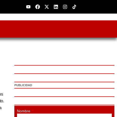
Youtube
Facebook
X-
Linkedin
Instagram
twitter
PUBLICIDAD
os
to.
a
Nombre