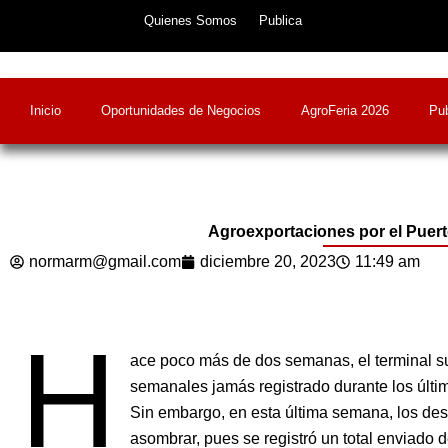
Skip
Quienes Somos
Publica
to
content
Inicio
Oportunidades de Negocios
AgroFeria 2026
Pub
Agroexportaciones por el Puert
normarm@gmail.com
diciembre 20, 2023
11:49 am
H
ace poco más de dos semanas, el terminal s
semanales jamás registrado durante los últi
Sin embargo, en esta última semana, los des
asombrar, pues se registró un total enviado 