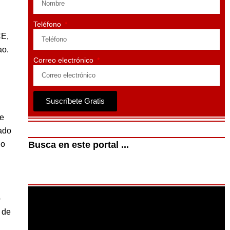
Teléfono
CE,
ao.
Correo electrónico
Suscríbete Gratis
te
ado
no
Busca en este portal ...
ó
 de