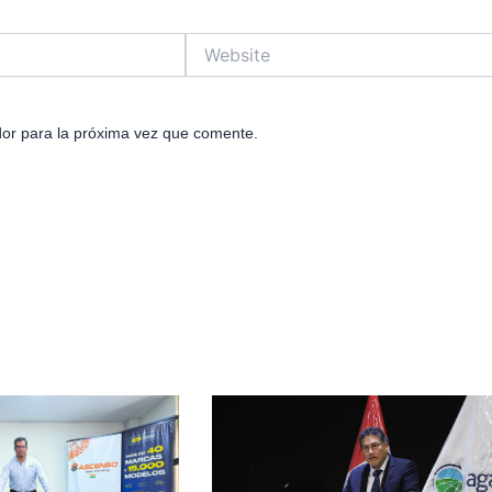
Website
or para la próxima vez que comente.
e
age
Page
Page
Page