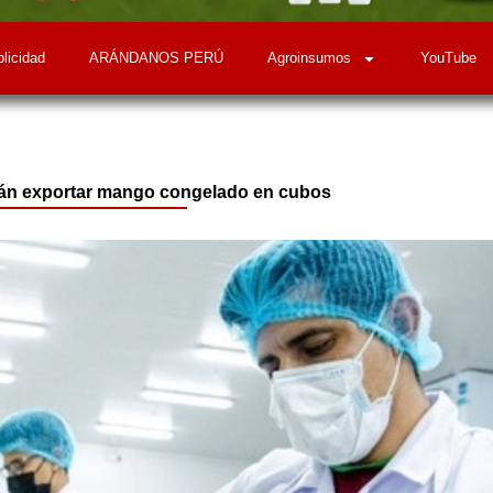
licidad
ARÁNDANOS PERÚ
Agroinsumos
YouTube
rán exportar mango congelado en cubos