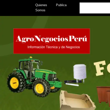
Skip
Search
Quienes
Publica
to
Somos
content