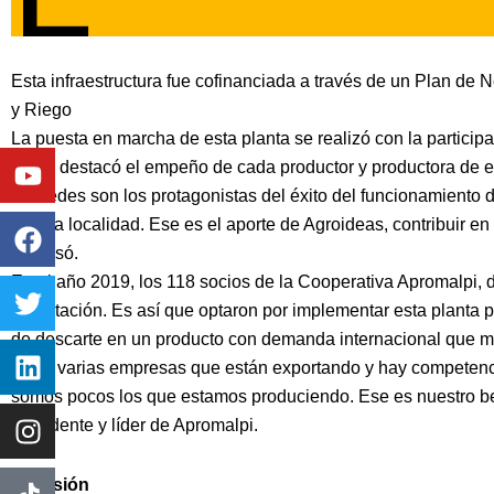
Esta infraestructura fue cofinanciada a través de un Plan de 
y Riego
La puesta en marcha de esta planta se realizó con la participa
Youtube
Facebook
Twitter
Linkedin
Instagram
quien destacó el empeño de cada productor y productora de e
«Ustedes son los protagonistas del éxito del funcionamiento d
toda la localidad. Ese es el aporte de Agroideas, contribuir en 
expresó.
En el año 2019, los 118 socios de la Cooperativa Apromalpi, d
exportación. Es así que optaron por implementar esta planta 
de descarte en un producto con demanda internacional que me
«Hay varias empresas que están exportando y hay competencia
somos pocos los que estamos produciendo. Ese es nuestro ben
presidente y líder de Apromalpi.
Inversión