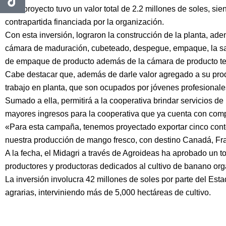
Este proyecto tuvo un valor total de 2.2 millones de soles, si
contrapartida financiada por la organización.
Con esta inversión, lograron la construcción de la planta, ad
cámara de maduración, cubeteado, despegue, empaque, la sala 
de empaque de producto además de la cámara de producto t
Cabe destacar que, además de darle valor agregado a su pro
trabajo en planta, que son ocupados por jóvenes profesionale
Sumado a ella, permitirá a la cooperativa brindar servicios d
mayores ingresos para la cooperativa que ya cuenta con com
«Para esta campaña, tenemos proyectado exportar cinco co
nuestra producción de mango fresco, con destino Canadá, Fra
A la fecha, el Midagri a través de Agroideas ha aprobado un t
productores y productoras dedicados al cultivo de banano orgá
La inversión involucra 42 millones de soles por parte del Est
agrarias, interviniendo más de 5,000 hectáreas de cultivo.