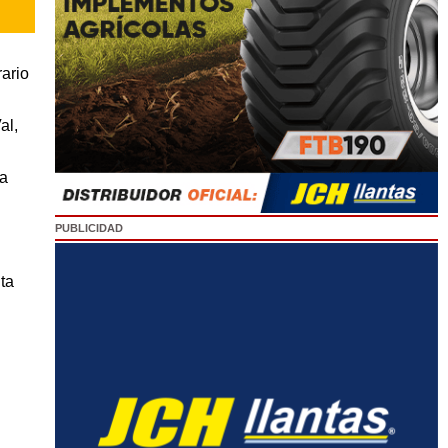
rario
al,
ra
PUBLICIDAD
ta