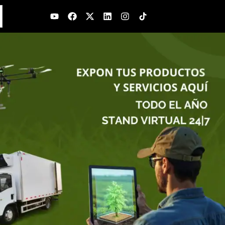
Youtube
Facebook
X-
Linkedin
Instagram
twitter