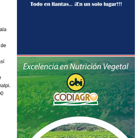
,
ala
 de
sí
e
alpi.
00