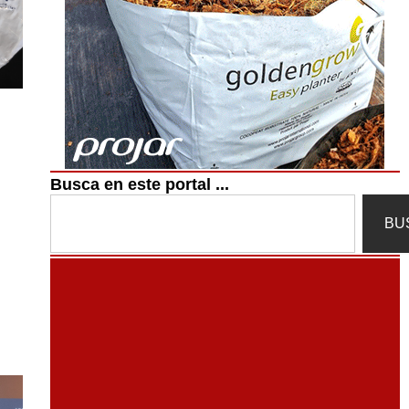
Busca en este portal ...
Search
BU