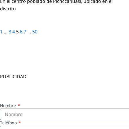
En el centro poblado de Pichccahuasi, ubicado en el
distrito
1
…
3
4
5
6
7
…
50
PUBLICIDAD
Nombre
Teléfono