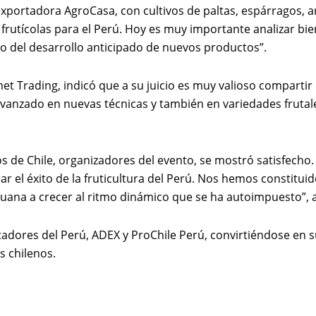
oexportadora AgroCasa, con cultivos de paltas, espárragos, 
tícolas para el Perú. Hoy es muy importante analizar bien h
ho del desarrollo anticipado de nuevos productos”.
met Trading, indicó que a su juicio es muy valioso compart
avanzado en nuevas técnicas y también en variedades fruta
os de Chile, organizadores del evento, se mostró satisfecho
uar el éxito de la fruticultura del Perú. Nos hemos constit
eruana a crecer al ritmo dinámico que se ha autoimpuesto”, a
tadores del Perú, ADEX y ProChile Perú, convirtiéndose en
s chilenos.