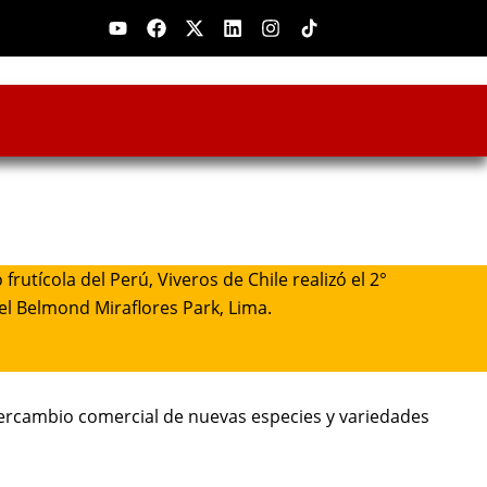
Youtube
Facebook
X-
Linkedin
Instagram
twitter
utícola del Perú, Viveros de Chile realizó el 2°
tel Belmond Miraflores Park, Lima.
tercambio comercial de nuevas especies y variedades