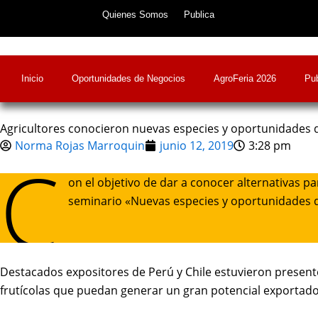
Skip
Quienes Somos
Publica
to
content
Inicio
Oportunidades de Negocios
AgroFeria 2026
Pub
Agricultores conocieron nuevas especies y oportunidades de
Norma Rojas Marroquin
junio 12, 2019
3:28 pm
C
on el objetivo de dar a conocer alternativas pa
seminario «Nuevas especies y oportunidades de 
Destacados expositores de Perú y Chile estuvieron present
frutícolas que puedan generar un gran potencial exportado