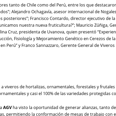
ores tanto de Chile como del Perú, entre los que destacaro
rcados”; Alejandro Ochagavía, asesor internacional de Nogal
s posteriores”; Francisco Contardo, director ejecutivo de 
nicamos nuestra nueva fruticultura?”; Mauricio Zúñiga, Ge
olina Cruz, presidenta de Uvanova, quien presentó “Experie
cción, Fisiología y Mejoramiento Genético en Cerezos de la 
en Perú” y Franco Sannazzaro, Gerente General de Viveros 
 a viveros de hortalizas, ornamentales, forestales y frutale
 ornamentales y casi el 100% de las variedades protegidas co
la
AGV
ha visto la oportunidad de generar alianzas, tanto de
s, permitiendo la conformación de mesas de trabajo con e