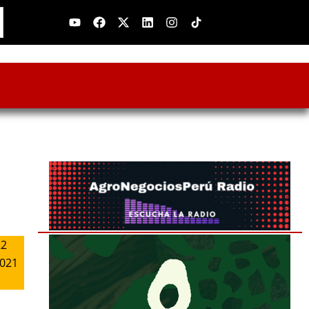
Youtube
Facebook
X-
Linkedin
Instagram
twitter
22
2021