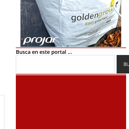
Busca en este portal ...
Search
B