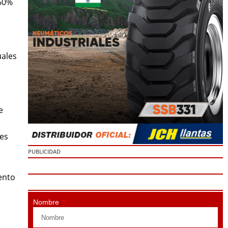
 60%
uales
e
ues
PUBLICIDAD
ento
Nombre