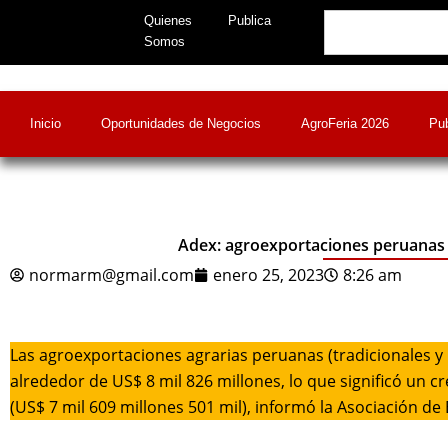
Skip
Search
Quienes
Publica
to
Somos
content
Inicio
Oportunidades de Negocios
AgroFeria 2026
Pub
Adex: agroexportaciones peruanas 
normarm@gmail.com
enero 25, 2023
8:26 am
Las agroexportaciones agrarias peruanas (tradicionales y
alrededor de US$ 8 mil 826 millones, lo que significó un
(US$ 7 mil 609 millones 501 mil), informó la Asociación de