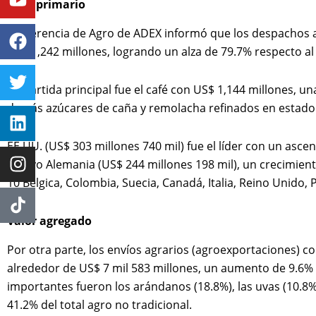
Agro primario
La Gerencia de Agro de ADEX informó que los despachos 
US$ 1,242 millones, logrando un alza de 79.7% respecto al
Su partida principal fue el café con US$ 1,144 millones, u
demás azúcares de caña y remolacha refinados en estado 
EE.UU. (US$ 303 millones 740 mil) fue el líder con un asc
estuvo Alemania (US$ 244 millones 198 mil), un crecimien
10 Bélgica, Colombia, Suecia, Canadá, Italia, Reino Unido, 
Valor agregado
Por otra parte, los envíos agrarios (agroexportaciones) 
alrededor de US$ 7 mil 583 millones, un aumento de 9.6%
importantes fueron los arándanos (18.8%), las uvas (10.8%
41.2% del total agro no tradicional.