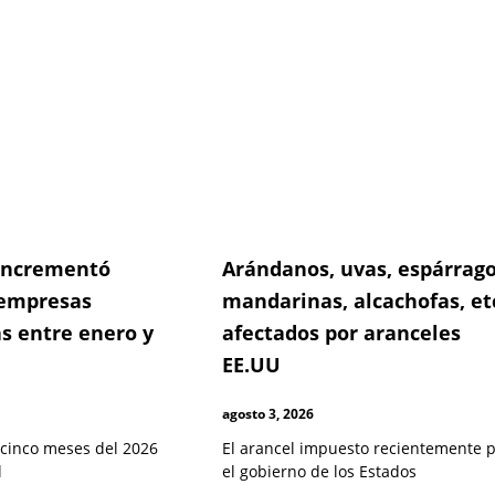
e
age
Page
Page
 incrementó
Arándanos, uvas, espárrago
empresas
mandarinas, alcachofas, et
s entre enero y
afectados por aranceles
EE.UU
agosto 3, 2026
 cinco meses del 2026
El arancel impuesto recientemente 
l
el gobierno de los Estados