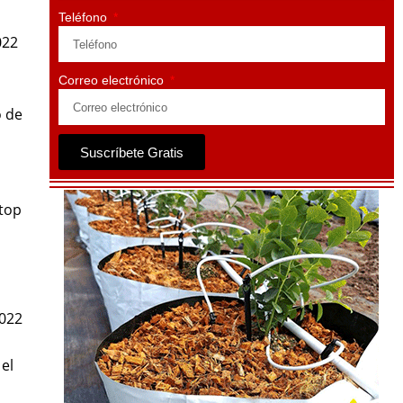
Teléfono
022
Correo electrónico
o de
Suscríbete Gratis
 top
2022
el