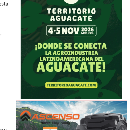
esta
el
,