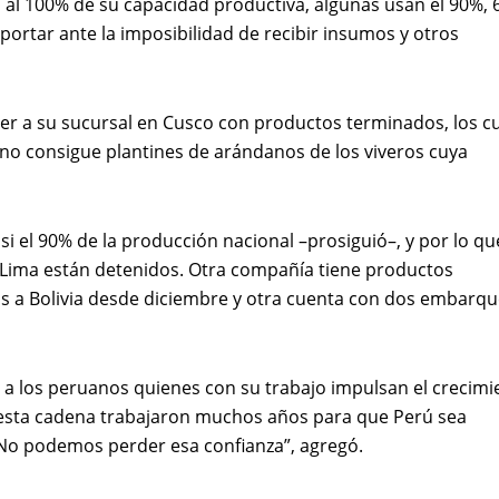
 al 100% de su capacidad productiva, algunas usan el 90%,
xportar ante la imposibilidad de recibir insumos y otros
er a su sucursal en Cusco con productos terminados, los c
 no consigue plantines de arándanos de los viveros cuya
asi el 90% de la producción nacional –prosiguió–, y por lo qu
en Lima están detenidos. Otra compañía tiene productos
s a Bolivia desde diciembre y otra cuenta con dos embarq
os a los peruanos quienes con su trabajo impulsan el crecimi
de esta cadena trabajaron muchos años para que Perú sea
No podemos perder esa confianza”, agregó.