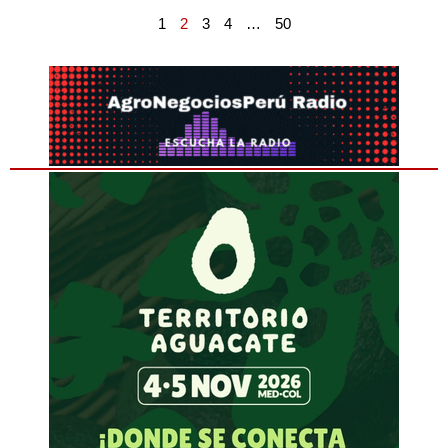
1
2
3
4
…
50