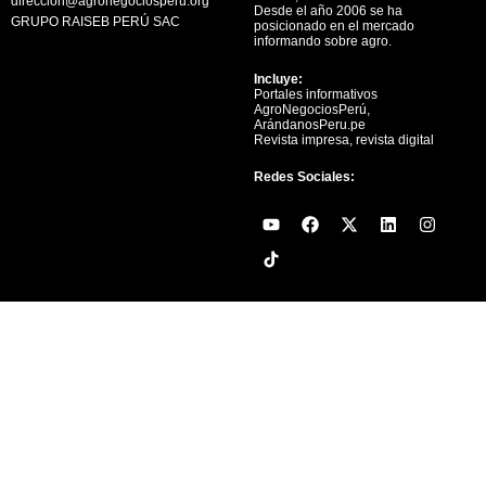
direccion@agronegociosperu.org
Desde el año 2006 se ha
GRUPO RAISEB PERÚ SAC
posicionado en el mercado
informando sobre agro.
Incluye:
Portales informativos
AgroNegociosPerú,
ArándanosPeru.pe
Revista impresa, revista digital
Redes Sociales:
Y
F
X
L
I
o
a
-
i
n
u
c
t
n
s
t
e
w
k
t
u
b
i
e
a
b
o
t
d
g
e
o
t
i
r
k
e
n
a
r
m