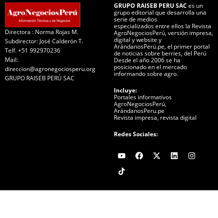
GRUPO RAISEB PERU SAC
es un
grupo editorial que desarrolla una
serie de medios
especializados entre ellos la Revista
Directora : Norma Rojas M.
AgroNegociosPerú, versión impresa,
digital y website y
Subdirector: José Calderón T.
ArándanosPerú.pe, el primer portal
Telf. +51 992970236
de noticias sobre berries, del Perú
Mail:
Desde el año 2006 se ha
posicionado en el mercado
direccion@agronegociosperu.org
informando sobre agro.
GRUPO RAISEB PERÚ SAC
Incluye:
Portales informativos
AgroNegociosPerú,
ArándanosPeru.pe
Revista impresa, revista digital
Redes Sociales:
Y
F
X
L
I
o
a
-
i
n
u
c
t
n
s
t
e
w
k
t
u
b
i
e
a
b
o
t
d
g
e
o
t
i
r
k
e
n
a
r
m