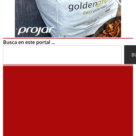
Busca en este portal ...
Search
B