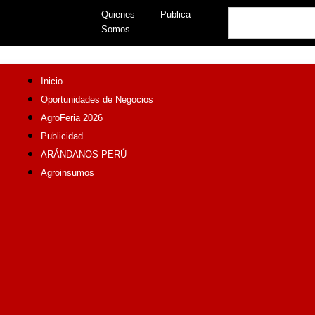
Skip
Search
Quienes
Publica
to
Somos
content
Inicio
Oportunidades de Negocios
AgroFeria 2026
Publicidad
ARÁNDANOS PERÚ
Agroinsumos