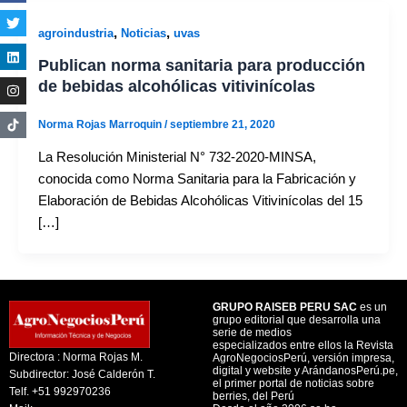
,
,
agroindustria
Noticias
uvas
Publican norma sanitaria para producción
de bebidas alcohólicas vitivinícolas
Norma Rojas Marroquin
/
septiembre 21, 2020
La Resolución Ministerial N° 732-2020-MINSA,
conocida como Norma Sanitaria para la Fabricación y
Elaboración de Bebidas Alcohólicas Vitivinícolas del 15
[…]
GRUPO RAISEB PERU SAC
es un
grupo editorial que desarrolla una
serie de medios
especializados entre ellos la Revista
Directora : Norma Rojas M.
AgroNegociosPerú, versión impresa,
digital y website y ArándanosPerú.pe,
Subdirector: José Calderón T.
el primer portal de noticias sobre
Telf. +51 992970236
berries, del Perú