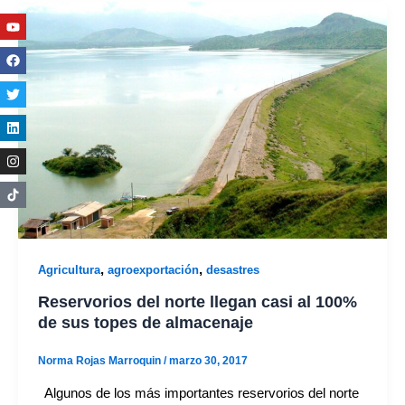
Youtube
Facebook
Twitter
Linkedin
Instagram
,
,
Agricultura
agroexportación
desastres
Reservorios del norte llegan casi al 100%
de sus topes de almacenaje
Norma Rojas Marroquin
/
marzo 30, 2017
Algunos de los más importantes reservorios del norte