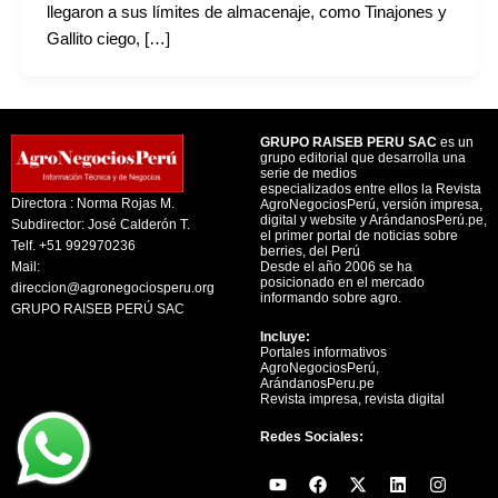
llegaron a sus límites de almacenaje, como Tinajones y
Gallito ciego, […]
GRUPO RAISEB PERU SAC
es un
grupo editorial que desarrolla una
serie de medios
especializados entre ellos la Revista
Directora : Norma Rojas M.
AgroNegociosPerú, versión impresa,
digital y website y ArándanosPerú.pe,
Subdirector: José Calderón T.
el primer portal de noticias sobre
Telf. +51 992970236
berries, del Perú
Mail:
Desde el año 2006 se ha
posicionado en el mercado
direccion@agronegociosperu.org
informando sobre agro.
GRUPO RAISEB PERÚ SAC
Incluye:
Portales informativos
AgroNegociosPerú,
ArándanosPeru.pe
Revista impresa, revista digital
Redes Sociales:
Y
F
X
L
I
o
a
-
i
n