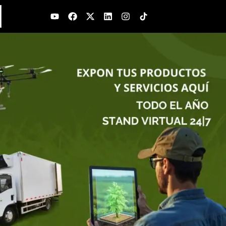
Youtube
Facebook
X-
Linkedin
Instagram
twitter