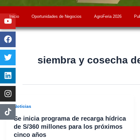
Youtube
Facebook
Twitter
Linkedin
Instagram
Inicio
Oportunidades de Negocios
AgroFeria 2026
Pub
siembra y cosecha d
Noticias
Se inicia programa de recarga hídrica
de S/360 millones para los próximos
cinco años