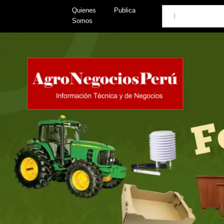
Skip
Search
Quienes
Publica
to
Somos
content