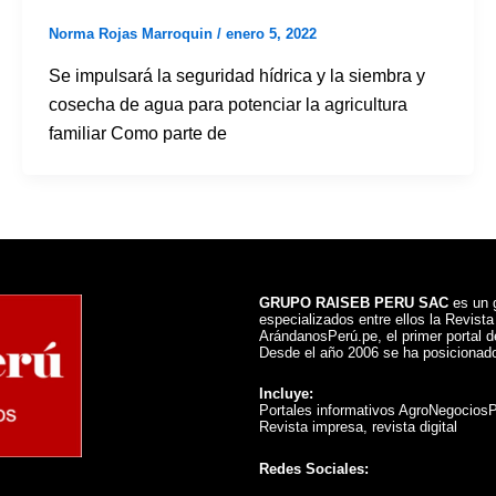
Norma Rojas Marroquin
/
enero 5, 2022
Se impulsará la seguridad hídrica y la siembra y
cosecha de agua para potenciar la agricultura
familiar Como parte de
GRUPO RAISEB PERU SAC
es un g
especializados entre ellos la Revist
ArándanosPerú.pe, el primer portal de
Desde el año 2006 se ha posicionado
Incluye:
Portales informativos AgroNegocios
Revista impresa, revista digital
Redes Sociales: