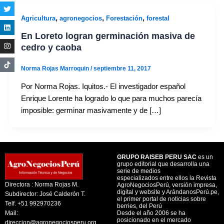
,
,
,
Agricultura
agronegocios
Forestación
forestal
En Loreto logran germinación masiva de
cedro y caoba
Norma Rojas Marroquin
/
septiembre 11, 2017
Por Norma Rojas. Iquitos.- El investigador español
Enrique Lorente ha logrado lo que para muchos parecía
imposible: germinar masivamente y de […]
GRUPO RAISEB PERU SAC
es un
grupo editorial que desarrolla una
serie de medios
especializados entre ellos la Revista
Directora : Norma Rojas M.
AgroNegociosPerú, versión impresa,
digital y website y ArándanosPerú.pe,
Subdirector: José Calderón T.
el primer portal de noticias sobre
Telf. +51 992970236
berries, del Perú
Mail:
Desde el año 2006 se ha
posicionado en el mercado
direccion@agronegociosperu.org