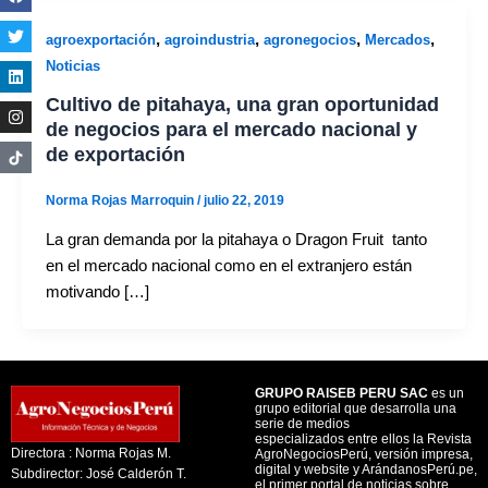
,
,
,
,
agroexportación
agroindustria
agronegocios
Mercados
Noticias
Cultivo de pitahaya, una gran oportunidad
de negocios para el mercado nacional y
de exportación
Norma Rojas Marroquin
/
julio 22, 2019
La gran demanda por la pitahaya o Dragon Fruit tanto
en el mercado nacional como en el extranjero están
motivando […]
GRUPO RAISEB PERU SAC
es un
grupo editorial que desarrolla una
serie de medios
especializados entre ellos la Revista
Directora : Norma Rojas M.
AgroNegociosPerú, versión impresa,
digital y website y ArándanosPerú.pe,
Subdirector: José Calderón T.
el primer portal de noticias sobre