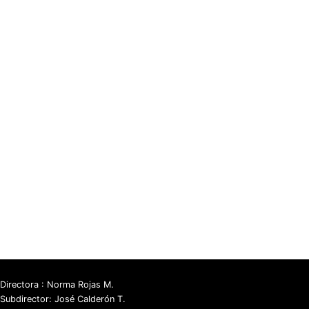
Directora : Norma Rojas M.
Subdirector: José Calderón T.