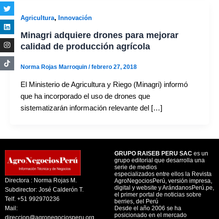
,
Agricultura
Innovación
Minagri adquiere drones para mejorar
calidad de producción agrícola
Norma Rojas Marroquin
/
febrero 27, 2018
El Ministerio de Agricultura y Riego (Minagri) informó
que ha incorporado el uso de drones que
sistematizarán información relevante del […]
GRUPO RAISEB PERU SAC
es un
grupo editorial que desarrolla una
serie de medios
especializados entre ellos la Revista
Directora : Norma Rojas M.
AgroNegociosPerú, versión impresa,
digital y website y ArándanosPerú.pe,
Subdirector: José Calderón T.
el primer portal de noticias sobre
Telf. +51 992970236
berries, del Perú
Mail:
Desde el año 2006 se ha
posicionado en el mercado
direccion@agronegociosperu.org