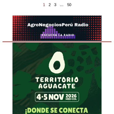
1
2
3
…
50