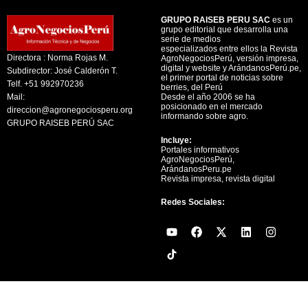
GRUPO RAISEB PERU SAC
es un
grupo editorial que desarrolla una
serie de medios
especializados entre ellos la Revista
Directora : Norma Rojas M.
AgroNegociosPerú, versión impresa,
digital y website y ArándanosPerú.pe,
Subdirector: José Calderón T.
el primer portal de noticias sobre
Telf. +51 992970236
berries, del Perú
Mail:
Desde el año 2006 se ha
posicionado en el mercado
direccion@agronegociosperu.org
informando sobre agro.
GRUPO RAISEB PERÚ SAC
Incluye:
Portales informativos
AgroNegociosPerú,
ArándanosPeru.pe
Revista impresa, revista digital
Redes Sociales:
Y
F
X
L
I
o
a
-
i
n
u
c
t
n
s
t
e
w
k
t
u
b
i
e
a
b
o
t
d
g
e
o
t
i
r
k
e
n
a