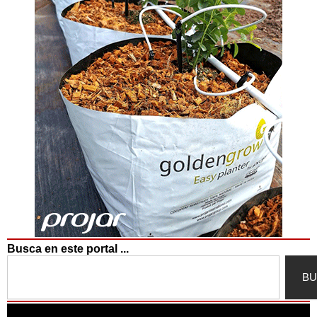
Busca en este portal ...
Search
BU