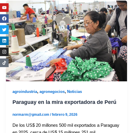
Youtube
Facebook
Twitter
Linkedin
Instagram
,
,
agroindustria
agronegocios
Noticias
Paraguay en la mira exportadora de Perú
normarm@gmail.com
/
febrero 9, 2026
De los US$ 20 millones 500 mil exportados a Paraguay
en 2025, cerca de US$ 15 millones 251 mil