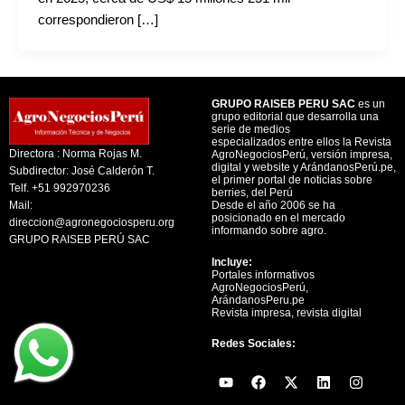
correspondieron […]
GRUPO RAISEB PERU SAC
es un
grupo editorial que desarrolla una
serie de medios
especializados entre ellos la Revista
Directora : Norma Rojas M.
AgroNegociosPerú, versión impresa,
digital y website y ArándanosPerú.pe,
Subdirector: José Calderón T.
el primer portal de noticias sobre
Telf. +51 992970236
berries, del Perú
Mail:
Desde el año 2006 se ha
posicionado en el mercado
direccion@agronegociosperu.org
informando sobre agro.
GRUPO RAISEB PERÚ SAC
Incluye:
Portales informativos
AgroNegociosPerú,
ArándanosPeru.pe
Revista impresa, revista digital
Redes Sociales:
Y
F
X
L
I
o
a
-
i
n
u
c
t
n
s