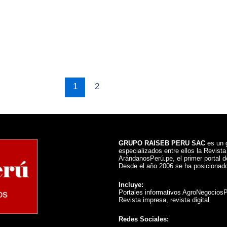
1
2
GRUPO RAISEB PERU SAC
es un g
especializados entre ellos la Revist
ArándanosPerú.pe, el primer portal de
Desde el año 2006 se ha posicionado
Incluye:
Portales informativos AgroNegocios
Revista impresa, revista digital
Redes Sociales: