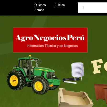
Skip
Search
Quienes
Publica
to
Somos
content