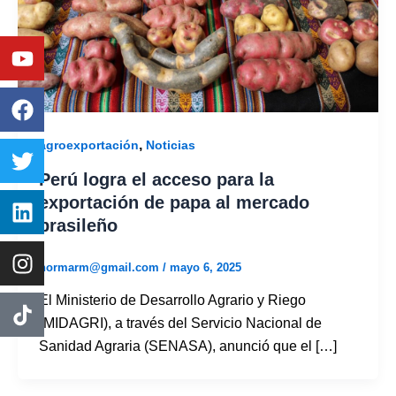
Youtube
Facebook
Twitter
Linkedin
Instagram
,
agroexportación
Noticias
Perú logra el acceso para la
exportación de papa al mercado
brasileño
normarm@gmail.com
/
mayo 6, 2025
El Ministerio de Desarrollo Agrario y Riego
(MIDAGRI), a través del Servicio Nacional de
Sanidad Agraria (SENASA), anunció que el […]