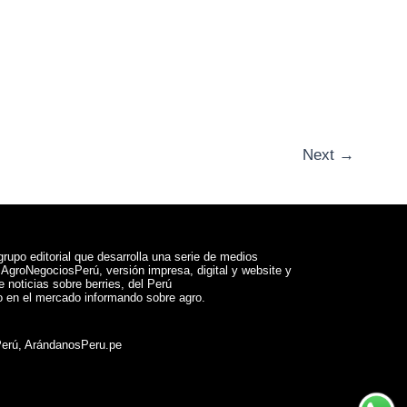
Next
→
rupo editorial que desarrolla una serie de medios
a AgroNegociosPerú, versión impresa, digital y website y
 noticias sobre berries, del Perú
 en el mercado informando sobre agro.
Perú, ArándanosPeru.pe