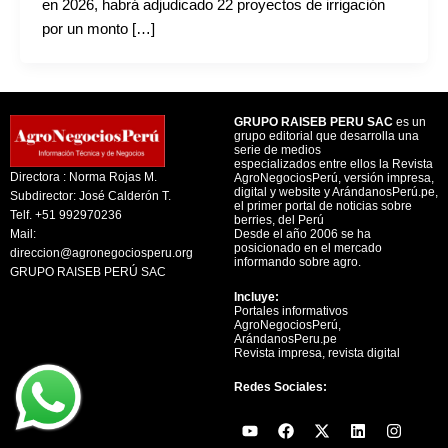
en 2026, habrá adjudicado 22 proyectos de irrigación
por un monto […]
GRUPO RAISEB PERU SAC
es un
grupo editorial que desarrolla una
serie de medios
especializados entre ellos la Revista
Directora : Norma Rojas M.
AgroNegociosPerú, versión impresa,
digital y website y ArándanosPerú.pe,
Subdirector: José Calderón T.
el primer portal de noticias sobre
Telf. +51 992970236
berries, del Perú
Mail:
Desde el año 2006 se ha
posicionado en el mercado
direccion@agronegociosperu.org
informando sobre agro.
GRUPO RAISEB PERÚ SAC
Incluye:
Portales informativos
AgroNegociosPerú,
ArándanosPeru.pe
Revista impresa, revista digital
Redes Sociales:
Y
F
X
L
I
o
a
-
i
n