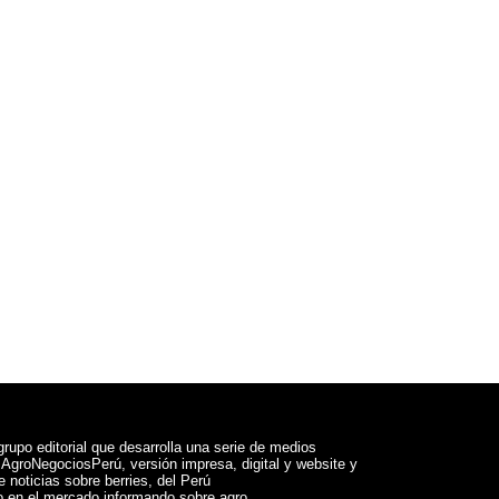
rupo editorial que desarrolla una serie de medios
a AgroNegociosPerú, versión impresa, digital y website y
 noticias sobre berries, del Perú
 en el mercado informando sobre agro.