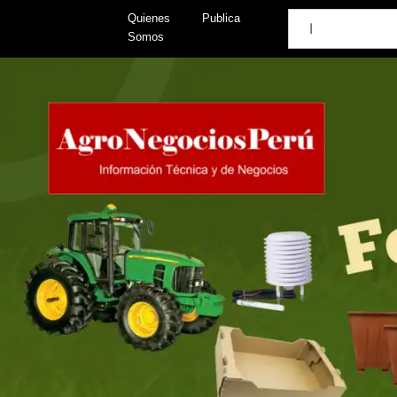
Skip
Search
Quienes
Publica
to
Somos
content