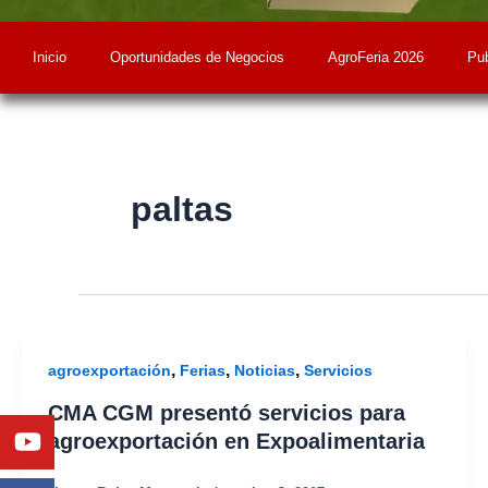
Inicio
Oportunidades de Negocios
AgroFeria 2026
Pub
paltas
,
,
,
agroexportación
Ferias
Noticias
Servicios
CMA CGM presentó servicios para
Youtube
Facebook
Twitter
Linkedin
Instagram
agroexportación en Expoalimentaria