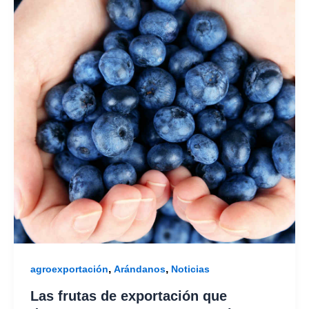
,
,
agroexportación
Arándanos
Noticias
Las frutas de exportación que