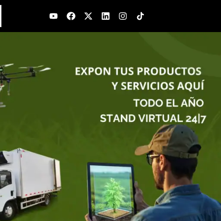
Youtube
Facebook
X-
Linkedin
Instagram
twitter