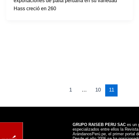
exportaciones de palta peruana en su variedad
Hass creció en 260
1
…
10
11
GRUPO RAISEB PERU SAC
es un g
especializados entre ellos la Revist
ArándanosPerú.pe, el primer portal de
Desde el año 2006 se ha posicionado