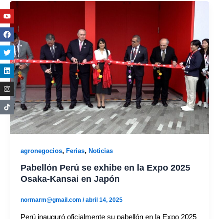
Youtube
Facebook
Twitter
Linkedin
Instagram
,
,
agronegocios
Ferias
Noticias
Pabellón Perú se exhibe en la Expo 2025
Osaka-Kansai en Japón
normarm@gmail.com
/
abril 14, 2025
Perú inauguró oficialmente su pabellón en la Expo 2025