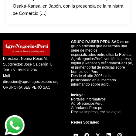
Osaka-Kansai en Japón, con la presencia de la ministra
de Comercio […]
GRUPO RAISEB PERU SAC
es un
grupo editorial que desarrolla una
serie de medios
especializados entre ellos la Revista
Directora : Norma Rojas M.
AgroNegociosPerú, versión impresa,
digital y website y ArándanosPerú.pe,
Subdirector: José Calderón T.
el primer portal de noticias sobre
Telf. +51 992970236
berries, del Perú
Mail:
Desde el año 2006 se ha
posicionado en el mercado
direccion@agronegociosperu.org
informando sobre agro.
GRUPO RAISEB PERÚ SAC
Incluye:
Portales informativos
AgroNegociosPerú,
ArándanosPeru.pe
Revista impresa, revista digital
Redes Sociales:
Y
F
X
L
I