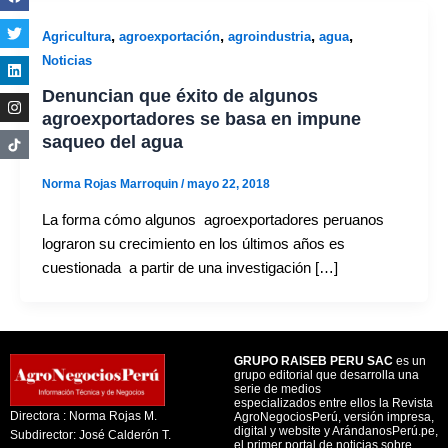
,
,
,
,
Agricultura
agroexportación
agroindustria
agua
Noticias
Denuncian que éxito de algunos
agroexportadores se basa en impune
saqueo del agua
Norma Rojas Marroquin
/
mayo 22, 2018
La forma cómo algunos agroexportadores peruanos
lograron su crecimiento en los últimos años es
cuestionada a partir de una investigación […]
GRUPO RAISEB PERU SAC
es un
grupo editorial que desarrolla una
serie de medios
especializados entre ellos la Revista
Directora : Norma Rojas M.
AgroNegociosPerú, versión impresa,
digital y website y ArándanosPerú.pe,
Subdirector: José Calderón T.
el primer portal de noticias sobre