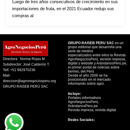
Luego de tres años consecutivos de crecimiento en sus
importaciones de fruta, en el 2021 Ecuador redujo sus
compras al
GRUPO RAISEB PERU SAC
es un
grupo editorial que desarrolla una
serie de medios
especializados entre ellos la Revista
Directora : Norma Rojas M.
AgroNegociosPerú, versión impresa,
digital y website y ArándanosPerú.pe,
Subdirector: José Calderón T.
el primer portal de noticias sobre
Telf. +51 992970236
berries, del Perú
Mail:
Desde el año 2006 se ha
posicionado en el mercado
direccion@agronegociosperu.org
informando sobre agro.
GRUPO RAISEB PERÚ SAC
Incluye:
Portales informativos
AgroNegociosPerú,
ArándanosPeru.pe
Revista impresa, revista digital
Redes Sociales:
Y
F
X
L
I