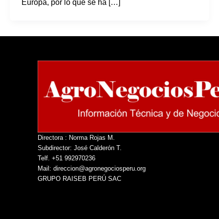
Europa, por lo que se ha […]
Directora : Norma Rojas M.
Subdirector: José Calderón T.
Telf. +51 992970236
Mail: direccion@agronegociosperu.org
GRUPO RAISEB PERÚ SAC