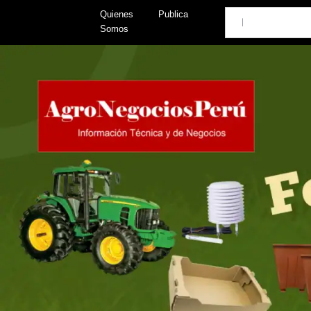
Skip
Search
Quienes
Publica
to
Somos
content