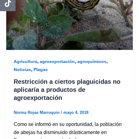
,
,
,
Agricultura
agroexportación
agroquímicos
,
Noticias
Plagas
Restricción a ciertos plaguicidas no
aplicaría a productos de
agroexportación
Norma Rojas Marroquin
/
mayo 4, 2018
Como se informó en su oportunidad, la población
de abejas ha disminuido drásticamente en