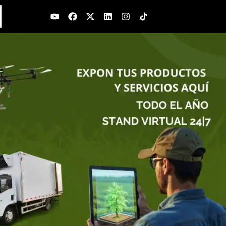
Youtube
Facebook
X-
Linkedin
Instagram
twitter