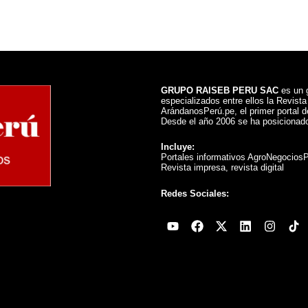
GRUPO RAISEB PERU SAC
es un g
especializados entre ellos la Revist
ArándanosPerú.pe, el primer portal de
Desde el año 2006 se ha posicionado
Incluye:
Portales informativos AgroNegocios
Revista impresa, revista digital
Redes Sociales:
Youtube
Facebook
X-
Linkedin
Instag
twitter