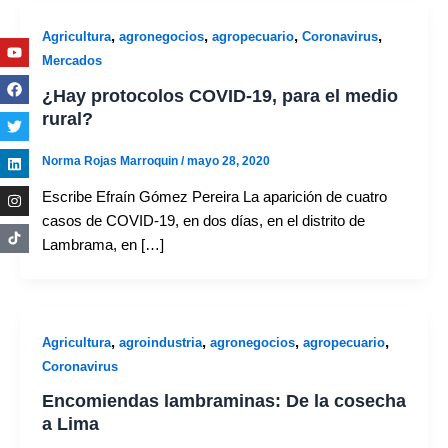
,
,
,
,
Agricultura
agronegocios
agropecuario
Coronavirus
Youtube
Facebook
Twitter
Linkedin
Instagram
Mercados
¿Hay protocolos COVID-19, para el medio
rural?
Norma Rojas Marroquin
/
mayo 28, 2020
Escribe Efraín Gómez Pereira La aparición de cuatro
casos de COVID-19, en dos días, en el distrito de
Lambrama, en […]
,
,
,
,
Agricultura
agroindustria
agronegocios
agropecuario
Coronavirus
Encomiendas lambraminas: De la cosecha
a Lima