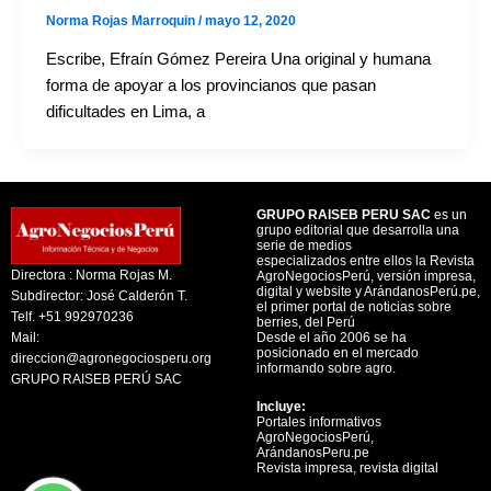
Norma Rojas Marroquin
/
mayo 12, 2020
Escribe, Efraín Gómez Pereira Una original y humana
forma de apoyar a los provincianos que pasan
dificultades en Lima, a
GRUPO RAISEB PERU SAC
es un
grupo editorial que desarrolla una
serie de medios
especializados entre ellos la Revista
Directora : Norma Rojas M.
AgroNegociosPerú, versión impresa,
digital y website y ArándanosPerú.pe,
Subdirector: José Calderón T.
el primer portal de noticias sobre
Telf. +51 992970236
berries, del Perú
Mail:
Desde el año 2006 se ha
posicionado en el mercado
direccion@agronegociosperu.org
informando sobre agro.
GRUPO RAISEB PERÚ SAC
Incluye:
Portales informativos
AgroNegociosPerú,
ArándanosPeru.pe
Revista impresa, revista digital