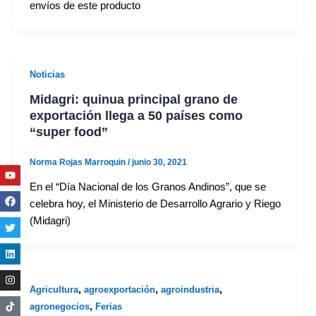
envíos de este producto
Noticias
Midagri: quinua principal grano de
exportación llega a 50 países como
“super food”
Norma Rojas Marroquin
/
junio 30, 2021
Youtube
Facebook
Twitter
Linkedin
Instagram
En el “Día Nacional de los Granos Andinos”, que se
celebra hoy, el Ministerio de Desarrollo Agrario y Riego
(Midagri)
,
,
,
Agricultura
agroexportación
agroindustria
,
agronegocios
Ferias