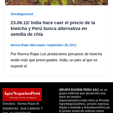
Uncategorized
23.09.12/ India hace caer el precio de la
kiwicha y Perú busca alternativa en
semilla de chía
Norma Rojas Marroquin
/
septiembre 28, 2012
Por Norma Rojas Los productores peruanos de kiwicha
están más que preocupados. India, un país al que se
exportó el
GRUPO RAISEB PERU SAC
es un
grupo editorial que desarrolla una
serie de medios
especializados entre ellos la Revista
Directora : Norma Rojas M.
AgroNegociosPerú, versión impresa,
digital y website y ArándanosPerú.pe,
Subdirector: José Calderón T.
el primer portal de noticias sobre