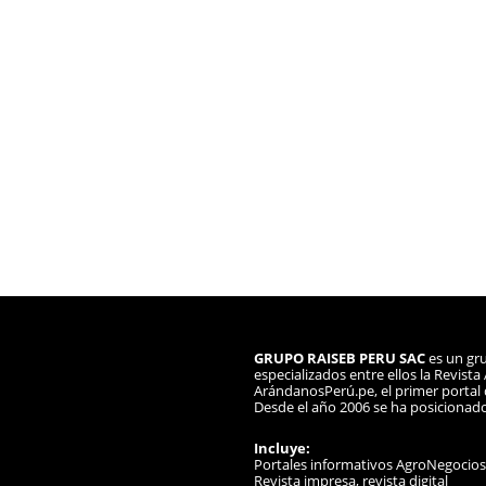
GRUPO RAISEB PERU SAC
es un gru
especializados entre ellos la Revist
ArándanosPerú.pe, el primer portal d
Desde el año 2006 se ha posicionad
Incluye:
Portales informativos AgroNegocio
Revista impresa, revista digital