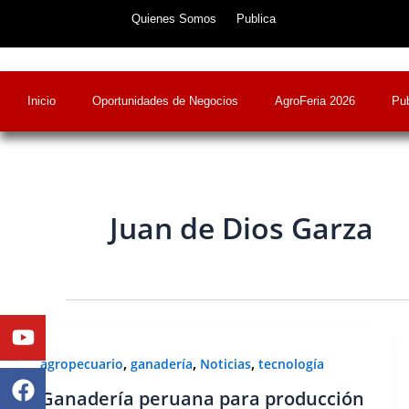
Skip
Quienes Somos
Publica
to
content
Inicio
Oportunidades de Negocios
AgroFeria 2026
Pub
Juan de Dios Garza
Youtube
Facebook
Twitter
Linkedin
Instagram
,
,
,
agropecuario
ganadería
Noticias
tecnología
Ganadería peruana para producción