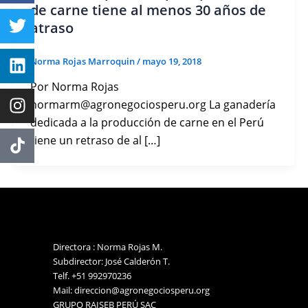
de carne tiene al menos 30 años de
atraso
Norma Rojas Marroquin
/
mayo 19, 2018
Por Norma Rojas
normarm@agronegociosperu.org La ganadería
dedicada a la producción de carne en el Perú
tiene un retraso de al […]
Directora : Norma Rojas M.
Subdirector: José Calderón T.
Telf. +51 992970236
Mail: direccion@agronegociosperu.org
GRUPO RAISEB PERÚ SAC