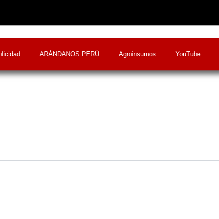
licidad
ARÁNDANOS PERÚ
Agroinsumos
YouTube