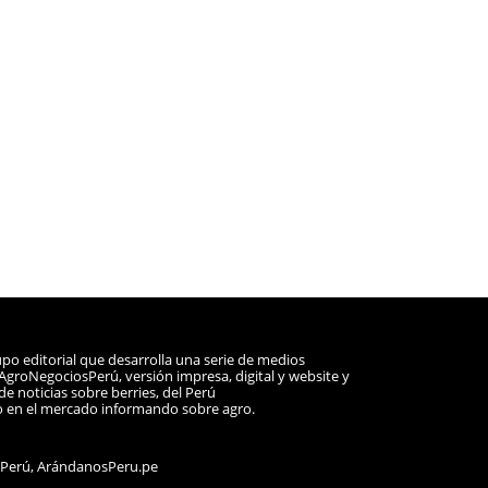
po editorial que desarrolla una serie de medios
a AgroNegociosPerú, versión impresa, digital y website y
e noticias sobre berries, del Perú
o en el mercado informando sobre agro.
sPerú, ArándanosPeru.pe