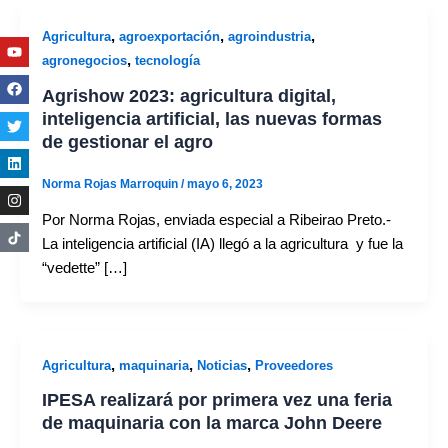
,
,
,
Agricultura
agroexportación
agroindustria
Youtube
Facebook
Twitter
Linkedin
Instagram
,
agronegocios
tecnología
Agrishow 2023: agricultura digital,
inteligencia artificial, las nuevas formas
de gestionar el agro
Norma Rojas Marroquin
/
mayo 6, 2023
Por Norma Rojas, enviada especial a Ribeirao Preto.-
La inteligencia artificial (IA) llegó a la agricultura y fue la
“vedette” […]
,
,
,
Agricultura
maquinaria
Noticias
Proveedores
IPESA realizará por primera vez una feria
de maquinaria con la marca John Deere