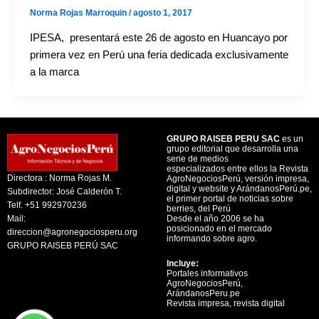
Norma Rojas Marroquin
/
agosto 1, 2017
IPESA, presentará este 26 de agosto en Huancayo por
primera vez en Perú una feria dedicada exclusivamente
a la marca
GRUPO RAISEB PERU SAC
es un
grupo editorial que desarrolla una
serie de medios
especializados entre ellos la Revista
Directora : Norma Rojas M.
AgroNegociosPerú, versión impresa,
digital y website y ArándanosPerú.pe,
Subdirector: José Calderón T.
el primer portal de noticias sobre
Telf. +51 992970236
berries, del Perú
Mail:
Desde el año 2006 se ha
posicionado en el mercado
direccion@agronegociosperu.org
informando sobre agro.
GRUPO RAISEB PERÚ SAC
Incluye:
Portales informativos
AgroNegociosPerú,
ArándanosPeru.pe
Revista impresa, revista digital