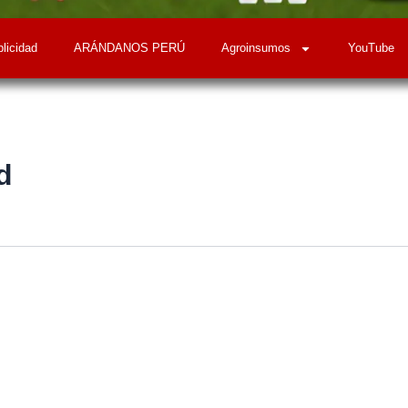
licidad
ARÁNDANOS PERÚ
Agroinsumos
YouTube
d