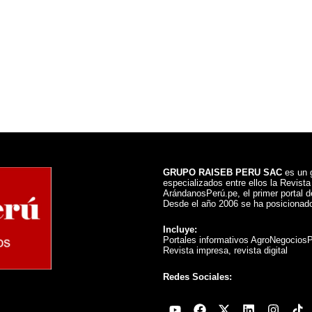
GRUPO RAISEB PERU SAC
es un g
especializados entre ellos la Revist
ArándanosPerú.pe, el primer portal de
Desde el año 2006 se ha posicionado
Incluye:
Portales informativos AgroNegocios
Revista impresa, revista digital
Redes Sociales:
Youtube
Facebook
X-
Linkedin
Instag