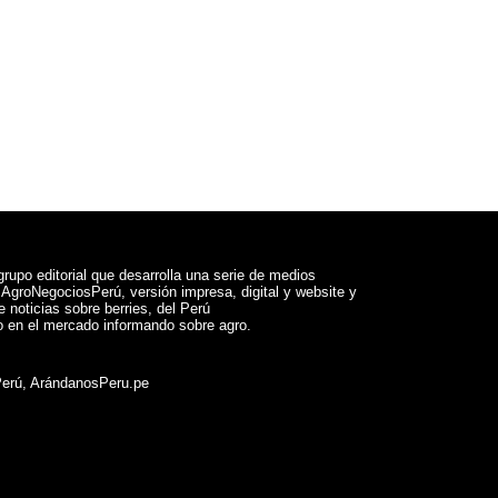
rupo editorial que desarrolla una serie de medios
a AgroNegociosPerú, versión impresa, digital y website y
 noticias sobre berries, del Perú
 en el mercado informando sobre agro.
Perú, ArándanosPeru.pe
ram