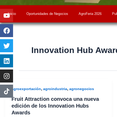
Youtube
Facebook
Twitter
Linkedin
Instagram
Inicio
Oportunidades de Negocios
AgroFeria 2026
Pub
Innovation Hub Awar
,
,
agroexportación
agroindustria
agronegocios
Fruit Attraction convoca una nueva
edición de los Innovation Hubs
Awards