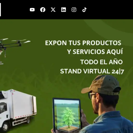
Youtube
Facebook
X-
Linkedin
Instagram
twitter