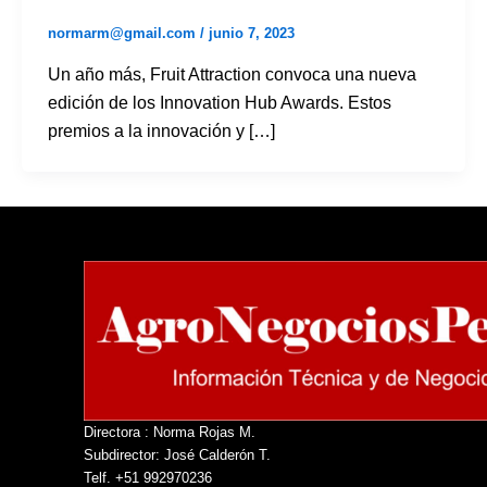
normarm@gmail.com
/
junio 7, 2023
Un año más, Fruit Attraction convoca una nueva
edición de los Innovation Hub Awards. Estos
premios a la innovación y […]
Directora : Norma Rojas M.
Subdirector: José Calderón T.
Telf. +51 992970236