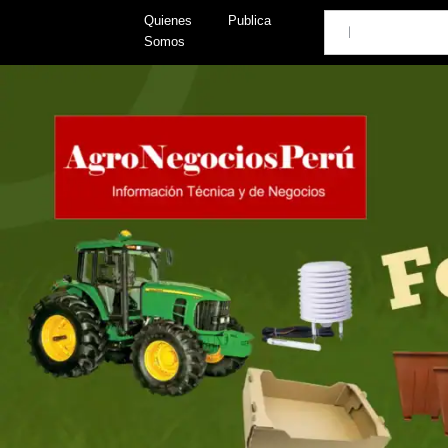
Skip
Search
Quienes
Publica
to
Somos
content