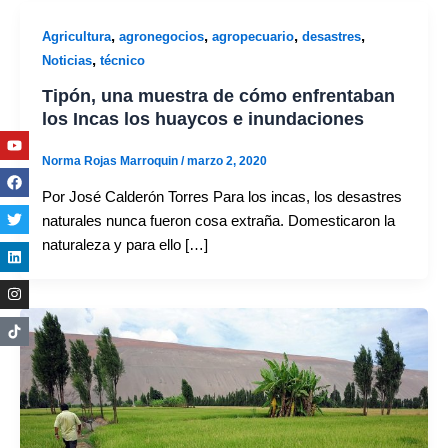
,
,
,
,
Agricultura
agronegocios
agropecuario
desastres
,
Noticias
técnico
Tipón, una muestra de cómo enfrentaban
los Incas los huaycos e inundaciones
Youtube
Facebook
Twitter
Linkedin
Instagram
Norma Rojas Marroquin
/
marzo 2, 2020
Por José Calderón Torres Para los incas, los desastres
naturales nunca fueron cosa extraña. Domesticaron la
naturaleza y para ello […]