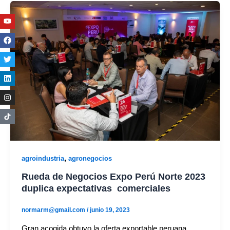
Youtube
Facebook
Twitter
Linkedin
Instagram
,
agroindustria
agronegocios
Rueda de Negocios Expo Perú Norte 2023
duplica expectativas comerciales
normarm@gmail.com
/
junio 19, 2023
Gran acogida obtuvo la oferta exportable peruana