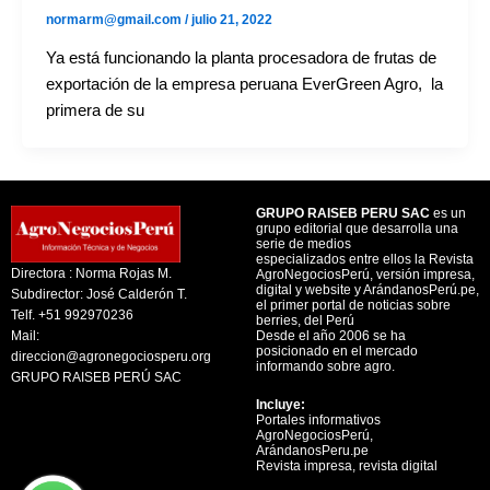
normarm@gmail.com
/
julio 21, 2022
Ya está funcionando la planta procesadora de frutas de
exportación de la empresa peruana EverGreen Agro, la
primera de su
GRUPO RAISEB PERU SAC
es un
grupo editorial que desarrolla una
serie de medios
especializados entre ellos la Revista
Directora : Norma Rojas M.
AgroNegociosPerú, versión impresa,
digital y website y ArándanosPerú.pe,
Subdirector: José Calderón T.
el primer portal de noticias sobre
Telf. +51 992970236
berries, del Perú
Mail:
Desde el año 2006 se ha
posicionado en el mercado
direccion@agronegociosperu.org
informando sobre agro.
GRUPO RAISEB PERÚ SAC
Incluye:
Portales informativos
AgroNegociosPerú,
ArándanosPeru.pe
Revista impresa, revista digital