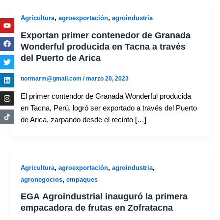
,
,
Agricultura
agroexportación
agroindustria
Youtube
Facebook
Twitter
Linkedin
Instagram
Exportan primer contenedor de Granada
Wonderful producida en Tacna a través
del Puerto de Arica
normarm@gmail.com
/
marzo 20, 2023
El primer contendor de Granada Wonderful producida
en Tacna, Perú, logró ser exportado a través del Puerto
de Arica, zarpando desde el recinto […]
,
,
,
Agricultura
agroexportación
agroindustria
,
agronegocios
empaques
EGA Agroindustrial inauguró la primera
empacadora de frutas en Zofratacna