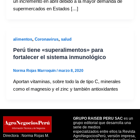
un incremento en abril debido a la mayor demanda de
supermercados en Estados […]
,
,
alimentos
Coronavirus
salud
Perú tiene «superalimentos» para
fortalecer el sistema inmunológico
Norma Rojas Marroquin
/
marzo 8, 2020
Aportan vitaminas, sobre todo la de tipo C, minerales
como el magnesio y el zinc y también antioxidantes
GRUPO RAISEB PERU SAC
es un
grupo editorial que desarrolla una
serie de medios
especializados entre ellos la Revista
Directora : Norma Rojas M.
AgroNegociosPerú, versión impresa,