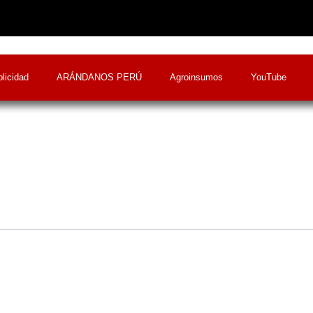
licidad
ARÁNDANOS PERÚ
Agroinsumos
YouTube