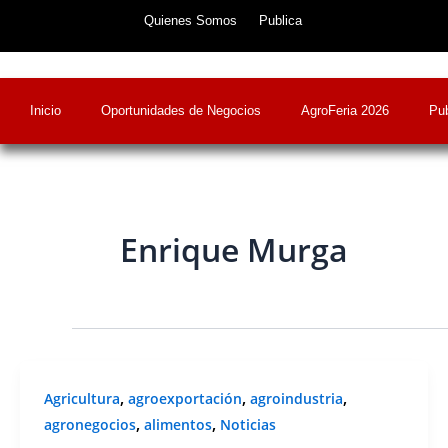
Skip
Quienes Somos
Publica
to
content
Inicio
Oportunidades de Negocios
AgroFeria 2026
Pub
Enrique Murga
,
,
,
Agricultura
agroexportación
agroindustria
,
,
agronegocios
alimentos
Noticias