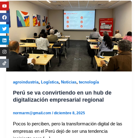
Youtube
Facebook
Twitter
Linkedin
Instagram
,
,
,
agroindustria
Logística
Noticias
tecnología
Perú se va convirtiendo en un hub de
digitalización empresarial regional
normarm@gmail.com
/
diciembre 8, 2025
Pocos lo perciben, pero la transformación digital de las
empresas en el Perú dejó de ser una tendencia