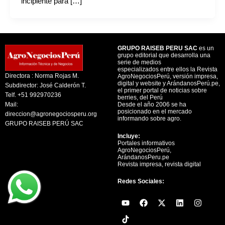
incipiente para […]
GRUPO RAISEB PERU SAC
es un
grupo editorial que desarrolla una
serie de medios
especializados entre ellos la Revista
Directora : Norma Rojas M.
AgroNegociosPerú, versión impresa,
digital y website y ArándanosPerú.pe,
Subdirector: José Calderón T.
el primer portal de noticias sobre
Telf. +51 992970236
berries, del Perú
Mail:
Desde el año 2006 se ha
posicionado en el mercado
direccion@agronegociosperu.org
informando sobre agro.
GRUPO RAISEB PERÚ SAC
Incluye:
Portales informativos
AgroNegociosPerú,
ArándanosPeru.pe
Revista impresa, revista digital
Redes Sociales:
Y
F
X
L
I
o
a
-
i
n
u
c
t
n
s
t
e
w
k
t