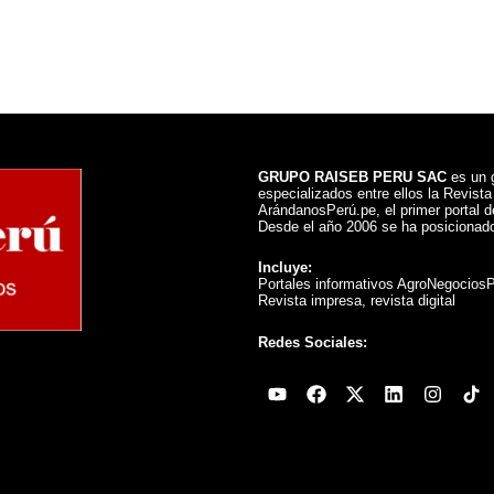
GRUPO RAISEB PERU SAC
es un g
especializados entre ellos la Revist
ArándanosPerú.pe, el primer portal de
Desde el año 2006 se ha posicionado
Incluye:
Portales informativos AgroNegocios
Revista impresa, revista digital
Redes Sociales:
Youtube
Facebook
X-
Linkedin
Instag
twitter