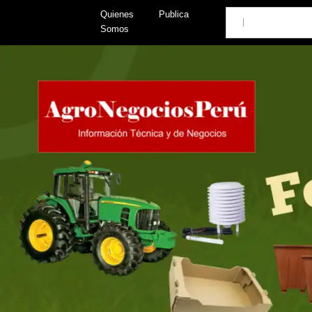
Skip
Search
Quienes
Publica
to
Somos
content