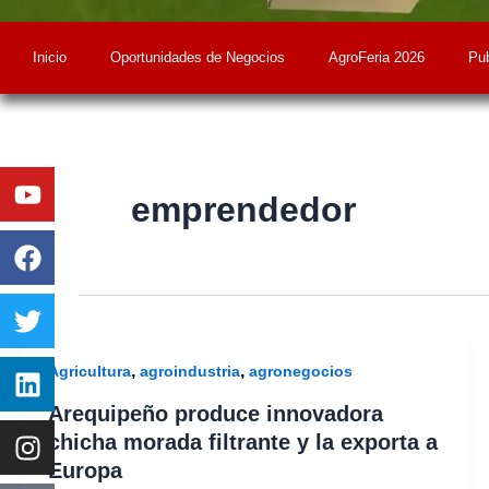
Inicio
Oportunidades de Negocios
AgroFeria 2026
Pub
Youtube
Facebook
Twitter
Linkedin
Instagram
emprendedor
,
,
Agricultura
agroindustria
agronegocios
Arequipeño produce innovadora
chicha morada filtrante y la exporta a
Europa