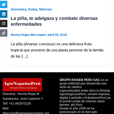
,
,
alimentos
frutas
Noticias
La piña, te adelgaza y combate diversas
enfermedades
Norma Rojas Marroquin
/
abril 28, 2018
La piña (Ananas comosus) es una deliciosa fruta
tropical que proviene de una planta perenne de la familia
de las […]
GRUPO RAISEB PERU SAC
es un
grupo editorial que desarrolla una
serie de medios
especializados entre ellos la Revista
Directora : Norma Rojas M.
AgroNegociosPerú, versión impresa,
digital y website y ArándanosPerú.pe,
Subdirector: José Calderón T.
el primer portal de noticias sobre
Telf. +51 992970236
berries, del Perú
Mail:
Desde el año 2006 se ha
posicionado en el mercado
direccion@agronegociosperu.org