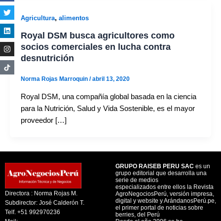
,
Agricultura
alimentos
Royal DSM busca agricultores como
socios comerciales en lucha contra
desnutrición
Norma Rojas Marroquin
/
abril 13, 2020
Royal DSM, una compañía global basada en la ciencia
para la Nutrición, Salud y Vida Sostenible, es el mayor
proveedor […]
GRUPO RAISEB PERU SAC
es un
grupo editorial que desarrolla una
serie de medios
especializados entre ellos la Revista
Directora : Norma Rojas M.
AgroNegociosPerú, versión impresa,
digital y website y ArándanosPerú.pe,
Subdirector: José Calderón T.
el primer portal de noticias sobre
Telf. +51 992970236
berries, del Perú