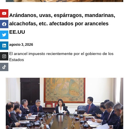
Youtube
Facebook
Twitter
Linkedin
Instagram
Arándanos, uvas, espárragos, mandarinas,
alcachofas, etc. afectados por aranceles
EE.UU
agosto 3, 2026
El arancel impuesto recientemente por el gobierno de los
Estados