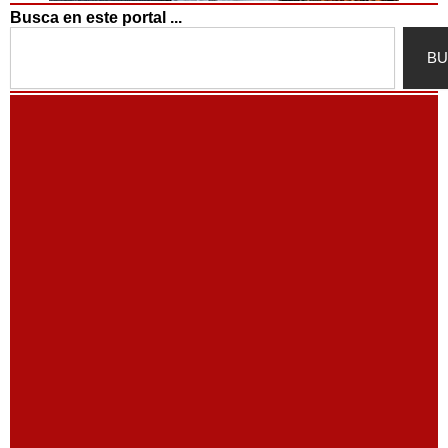
Busca en este portal ...
Search
BU