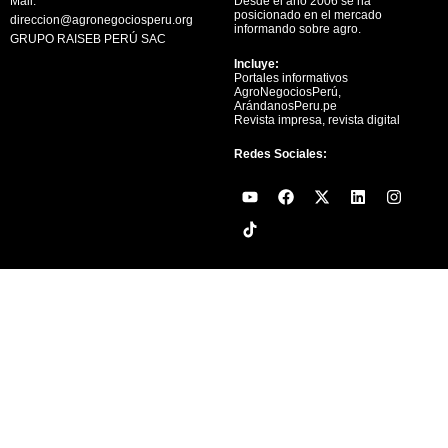
Mail:
Desde el año 2006 se ha
posicionado en el mercado
direccion@agronegociosperu.org
informando sobre agro.
GRUPO RAISEB PERÚ SAC
Incluye:
Portales informativos
AgroNegociosPerú,
ArándanosPeru.pe
Revista impresa, revista digital
Redes Sociales:
Y
F
X
L
I
o
a
-
i
n
u
c
t
n
s
t
e
w
k
t
u
b
i
e
a
b
o
t
d
g
e
o
t
i
r
k
e
n
a
r
m